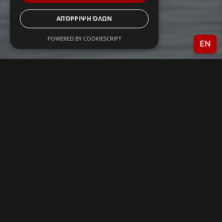
ΑΠΌΡΡΙΨΗ ΌΛΩΝ
POWERED BY COOKIESCRIPT
EN
Η
Αντιπροσωπεία ΜΑΤΑΚΟS MOTORS
αποτελεί
σημείο αναφοράς στον χώρο της μοτοσυκλέτας από το
1964. Με βαθιές ρίζες στη Θεσσαλονίκη και πολυετή
εμπειρία, προσφέρουμε ολοκληρωμένες λύσεις σε
πωλήσεις, service και ανταλλακτικά, συνεργαζόμενοι με
κορυφαίες μάρκες όπως SYM, Daytona, Zontes και CF
Moto.
Η εξειδικευμένη ομάδα μας, σε συνδυασμό με τα δύο