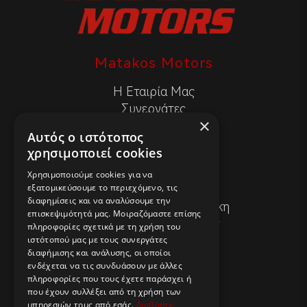
Matakos Motors
Η Εταιρία Μας
Συνεργάτες
×
Νέα & Άρθρα
Αυτός ο ιστότοπος
χρησιμοποιεί cookies
Επικοινωνία
Χρησιμοποιούμε cookies για να
εξατομικεύσουμε το περιεχόμενο, τις
+30 2310548022
διαφημίσεις και να αναλύσουμε την
Λαγκαδά 120, Θεσσαλονίκη
επισκεψιμότητά μας. Μοιραζόμαστε επίσης
info@matakosmotors.gr
πληροφορίες σχετικά με τη χρήση του
ιστότοπού μας με τους συνεργάτες
διαφήμισης και ανάλυσης, οι οποίοι
Χρήσιμες Σελίδες
ενδέχεται να τις συνδυάσουν με άλλες
πληροφορίες που τους έχετε παράσχει ή
Πολιτική Απορρήτου
που έχουν συλλέξει από τη χρήση των
Πολιτική Cookies
υπηρεσιών τους από εσάς.
Διαβάστε